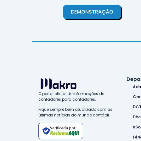
DEMONSTRAÇÃO
Depa
Adm
O portal oficial de informações de
Car
contadores para contadores.
DC
Fique sempre bem atualizado com as
últimas notícias do mundo contábil.
Déc
eSo
Verificada por
Féri