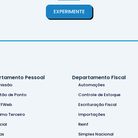
EXPERIMENTE
rtamento Pessoal
Departamento Fiscal
issão
Automações
tão de Ponto
Controle de Estoque
TFWeb
Escrituração Fiscal
imo Terceiro
Importações
cial
Reinf
as
Simples Nacional