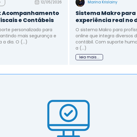
12/05/2026
Marina Krislainy
o
es: Acompanhamento
Sistema Makro para p
Fiscais e Contábeis
experiência real no d
porte personalizado para
O sistema Makro para profis
arantindo mais segurança e
online que integra diversos 
a dia. O (...)
contábil. Com suporte human
a (...)
leia mais...