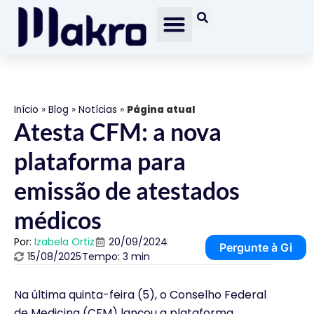
Início
»
Blog
»
Notícias
»
Página atual
Atesta CFM: a nova
plataforma para
emissão de atestados
médicos
Por:
Izabela Ortiz
20/09/2024
Pergunte à Gi
15/08/2025
Tempo: 3 min
Na última quinta-feira (5), o Conselho Federal
de Medicina (CFM) lançou a plataforma