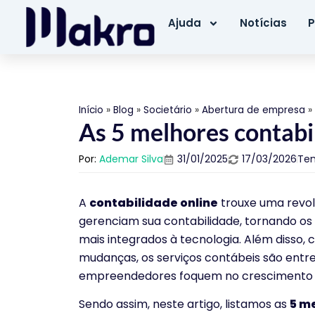
Ajuda
Notícias
P
Início
»
Blog
»
Societário
»
Abertura de empresa
»
As 5 melhores contabil
Por:
Ademar Silva
31/01/2025
17/03/2026
Tem
A
contabilidade online
trouxe uma revo
gerenciam sua contabilidade, tornando os 
mais integrados à tecnologia. Além disso, c
mudanças, os serviços contábeis são entr
empreendedores foquem no crescimento d
Sendo assim, neste artigo, listamos as
5 me