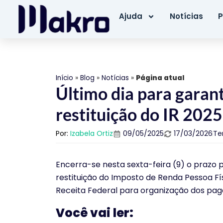
Ajuda
Notícias
P
Início
»
Blog
»
Notícias
»
Página atual
Último dia para garant
restituição do IR 2025
Por:
Izabela Ortiz
09/05/2025
17/03/2026
Te
Encerra-se nesta sexta-feira (9) o prazo p
restituição do Imposto de Renda Pessoa Fís
Receita Federal para organização dos pa
Você vai ler: