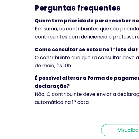
Perguntas frequentes
Quem tem prioridade para receber no 1º
Em suma, os contribuintes que são priorid
contribuintes com deficiência e professor
Como consultar se estou no 1º lote da 
O contribuinte que queira consultar deve ac
de maio, às 10h.
É possível alterar a forma de pagame
declaração?
1º lote da restituição do IR 2025:
Não. O contribuinte deve enviar a declara
como consultar e quando cai na
automático na 1ª cota.
conta
Por Nicolas Vilela
Visualiz