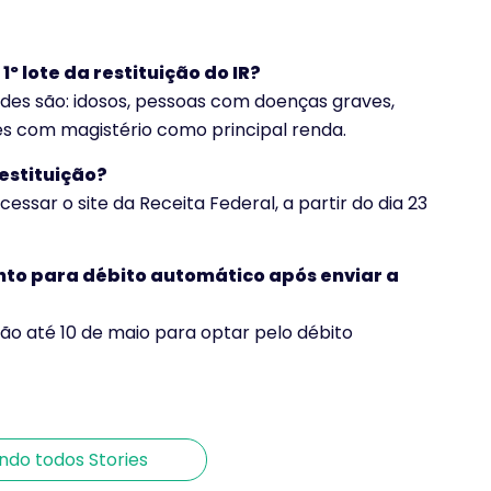
 lote da restituição do IR?
ades são: idosos, pessoas com doenças graves,
es com magistério como principal renda.
restituição?
essar o site da Receita Federal, a partir do dia 23
nto para débito automático após enviar a
Restituição IR 2025: confira as
ção até 10 de maio para optar pelo débito
datas!
Por Nicolas Vilela
ando todos Stories