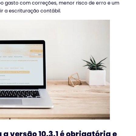
po gasto com correções, menor risco de erro e um
r a escrituração contábil.
a versão 10.3.1 é obrigatória e