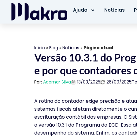
Ajuda
Notícias
P
Início
»
Blog
»
Notícias
»
Página atual
Versão 10.3.1 do Pro
e por que contadores 
Por:
Ademar Silva
13/03/2025
26/09/2025
Te
A rotina do contador exige precisão e at
sistemas fiscais afetam diretamente o cum
escrituração contábil das empresas. O Sist
a versão 10.3.1 do Programa da ECD. Essa a
desempenho do sistema. Enfim, os contado