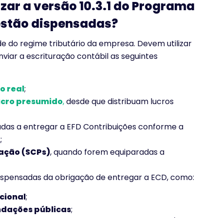
zar a versão 10.3.1 do Programa
estão dispensadas?
e do regime tributário da empresa. Devem utilizar
nviar a escrituração contábil as seguintes
o real
;
ucro presumido
,
desde que distribuam lucros
gadas a entregar a EFD Contribuições conforme a
;
ação (SCPs)
, quando forem equiparadas a
ispensadas da obrigação de entregar a ECD, como:
cional
;
ndações públicas
;