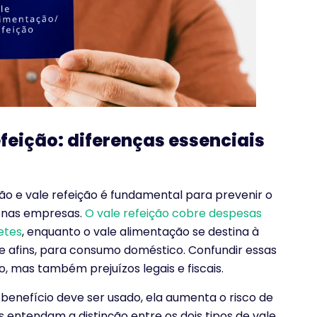
feição: diferenças essenciais
ão e vale refeição é fundamental para prevenir o
o nas empresas.
O vale refeição cobre despesas
etes
, enquanto o vale alimentação se destina à
afins, para consumo doméstico. Confundir essas
, mas também prejuízos legais e fiscais.
nefício deve ser usado, ela aumenta o risco de
s entendam a distinção entre os dois tipos de vale,