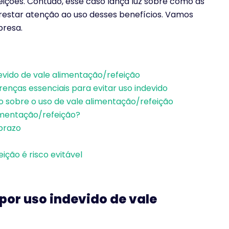
eições. Contudo, esse caso lança luz sobre como as
estar atenção ao uso desses benefícios. Vamos
presa.
evido de vale alimentação/refeição
erenças essenciais para evitar uso indevido
o sobre o uso de vale alimentação/refeição
limentação/refeição?
prazo
ição é risco evitável
por uso indevido de vale