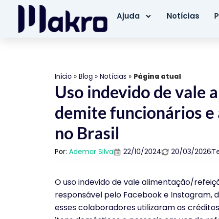
Ajuda
Notícias
P
Início
»
Blog
»
Notícias
»
Página atual
Uso indevido de vale 
demite funcionários e
no Brasil
Por:
Ademar Silva
22/10/2024
20/03/2026
T
O uso indevido de vale alimentação/refei
responsável pelo Facebook e Instagram, de
esses colaboradores utilizaram os crédit