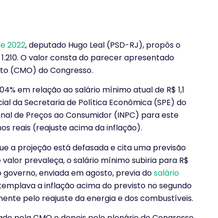
de 2022
, deputado Hugo Leal (PSD-RJ), propôs o
 1.210. O valor consta do parecer apresentado
nto (CMO) do Congresso.
4% em relação ao salário mínimo atual de R$ 1,1
cial da Secretaria de Política Econômica (SPE) do
onal de Preços ao Consumidor (INPC) para este
s reais (reajuste acima da inflação).
ue a projeção está defasada e cita uma previsão
 valor prevaleça, o salário mínimo subiria para R$
do governo, enviada em agosto, previa do
salário
ntemplava a inflação acima do previsto no segundo
ente pelo reajuste da energia e dos combustíveis.
vado pela CMO e depois pelo plenário do Congresso,