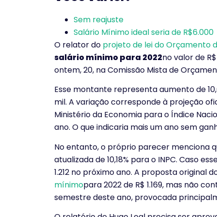
Sem reajuste
Salário Mínimo ideal seria de R$6.000
O relator do
projeto de lei do Orçamento 
salário mínimo para 2022
no valor de R$
ontem, 20, na Comissão Mista de Orçame
Esse montante representa aumento de 10,0
mil. A variação corresponde à projeção ofi
Ministério da Economia para o Índice Naci
ano. O que indicaria mais um ano sem ganho
No entanto, o próprio parecer menciona q
atualizada de 10,18% para o INPC. Caso esse
1.212 no próximo ano. A proposta original 
mínimo
para 2022 de R$ 1.169, mas não co
semestre deste ano, provocada principalm
O relatório de Hugo Leal precisa ser apro