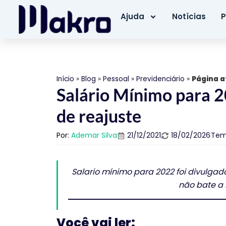
Ajuda
Notícias
P
Início
»
Blog
»
Pessoal
»
Previdenciário
»
Página a
Salário Mínimo para 
de reajuste
Por:
Ademar Silva
21/12/2021
18/02/2026
Tem
Salario mínimo para 2022 foi divulgad
não bate a
Você vai ler: