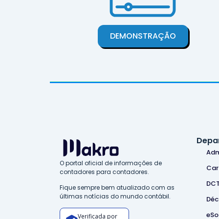
DEMONSTRAÇÃO
Depa
Adm
O portal oficial de informações de
Car
contadores para contadores.
DC
Fique sempre bem atualizado com as
últimas notícias do mundo contábil.
Déc
eSo
Verificada por