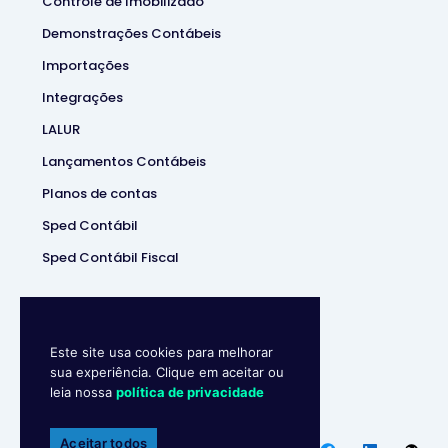
Controle de Imobilizado
Demonstrações Contábeis
Importações
Integrações
LALUR
Lançamentos Contábeis
Planos de contas
Sped Contábil
Sped Contábil Fiscal
Este site usa cookies para melhorar
sua experiência. Clique em aceitar ou
leia nossa
política de privacidade
Makro System
• Sistema
Contábill | (37) 3229-5850 |
Aceitar todos