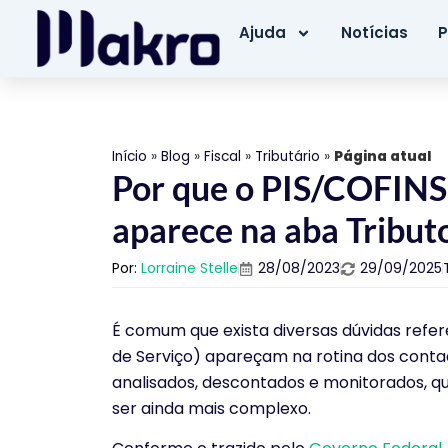
Ajuda
Notícias
P
Início
»
Blog
»
Fiscal
»
Tributário
»
Página atual
Por que o PIS/COFINS
aparece na aba Tribut
Por:
Lorraine Stelle
28/08/2023
29/09/2025
É comum que exista diversas dúvidas refer
de Serviço) apareçam na rotina dos contado
analisados, descontados e monitorados, q
ser ainda mais complexo.