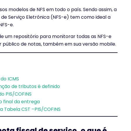
sos modelos de NFS em todo o país. Sendo assim, a
l de Serviço Eletrônica (NFS-e) tem como ideal a
NFS-e.
e um repositório para monitorar todas as NFS-e
or público de notas, também em sua versão mobile.
 do ICMS
ão de tributos é definido
 do PIS/COFINS
o final da entrega
 a Tabela CST –PIS/COFINS
ta fiscal de serviço, o que é