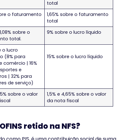
total
bre o faturamento
1,65% sobre o faturamento
total
1,08% sobre o
9% sobre o lucro líquido
to total.
 o lucro
o (8% para
15% sobre o lucro líquido
 e comércio | 16%
nsportes e
ros | 32% para
res de serviço)
65% sobre o valor
1,5% e 4,65% sobre o valor
iscal
da nota fiscal
COFINS retido na NFS?
do como PIS, é uma contribuição social de suma