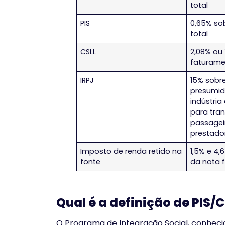
total
PIS
0,65% so
total
CSLL
2,08% ou 
faturamen
IRPJ
15% sobre
presumid
indústria
para tra
passagei
prestado
Imposto de renda retido na
1,5% e 4,
fonte
da nota f
Qual é a definição de PIS/
O Programa de Integração Social, conheci