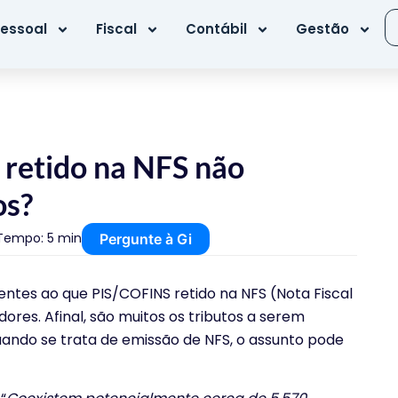
essoal
Fiscal
Contábil
Gestão
 retido na NFS não
os?
Tempo: 5 min
Pergunte à Gi
entes ao que PIS/COFINS retido na NFS (Nota Fiscal
res. Afinal, são muitos os tributos a serem
uando se trata de emissão de NFS, o assunto pode