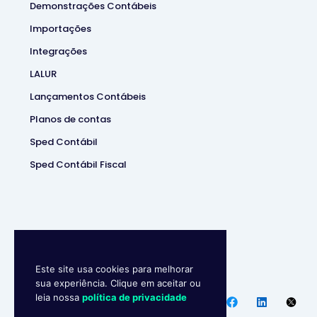
Demonstrações Contábeis
Importações
Integrações
LALUR
Lançamentos Contábeis
Planos de contas
Sped Contábil
Sped Contábil Fiscal
Este site usa cookies para melhorar
Makro System
• Sistema
sua experiência. Clique em aceitar ou
Contábill | (37) 3229-5850 |
leia nossa
política de privacidade
Política de privacidade