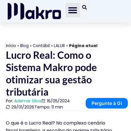
Início
»
Blog
»
Contábil
»
LALUR
»
Página atual
Lucro Real: Como o
Sistema Makro pode
otimizar sua gestão
tributária
Por:
Ademar Silva
16/05/2024
Pergunte à Gi
29/01/2026
Tempo: 11 min
O que é o Lucro Real? No complexo cenário
fiscal brasileiro, a escolha do regime tributário