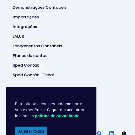
Demonstrações Contábeis
Importações
Integrações
LALUR
Lançamentos Contábeis
Planos de contas
Sped Contábil
Sped Contábil Fiscal
Este site usa cookies para melhorar
sua experiência. Clique em aceitar ou
leia nossa
política de privacidade
Makro System
• Sistema
Contábill | (37) 3229-5850 |
Aceitar todos
Política de privacidade