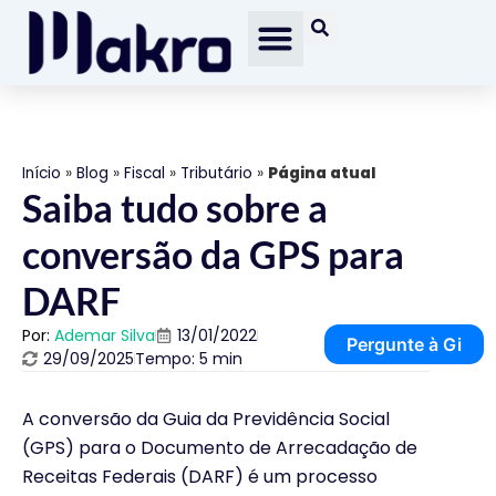
Início
»
Blog
»
Fiscal
»
Tributário
»
Página atual
Saiba tudo sobre a
conversão da GPS para
DARF
Por:
Ademar Silva
13/01/2022
Pergunte à Gi
29/09/2025
Tempo: 5 min
A conversão da Guia da Previdência Social
(GPS) para o Documento de Arrecadação de
Receitas Federais (DARF) é um processo