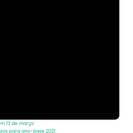
em 13 de março
azos para ano-base 2021