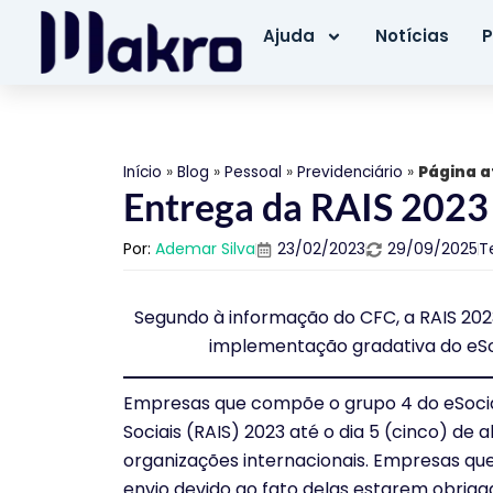
Ajuda
Notícias
P
Início
»
Blog
»
Pessoal
»
Previdenciário
»
Página a
Entrega da RAIS 2023 d
Por:
Ademar Silva
23/02/2023
29/09/2025
T
Segundo à informação do CFC, a RAIS 202
implementação gradativa do eSoc
Empresas que compõe o grupo 4 do eSocia
Sociais (RAIS) 2023 até o dia 5 (cinco) de 
organizações internacionais. Empresas qu
envio devido ao fato delas estarem obriga