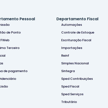
rtamento Pessoal
Departamento Fiscal
issão
Automações
tão de Ponto
Controle de Estoque
TFWeb
Escrituração Fiscal
imo Terceiro
Importações
cial
Reinf
as
Simples Nacional
ha de pagamento
Sintegra
videnciário
Sped Contribuições
cisão
Sped Fiscal
Sped Serviços
Tributário