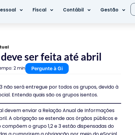
essoal
Fiscal
Contábil
Gestão
tual
eve ser feita até abril
empo: 2 min
Pergunte à Gi
3 não será entregue por todos os grupos, devido à
ial. Entenda quais são os grupos isentos.
l devem enviar a Relação Anual de Informações
abril. A obrigação se estende aos órgãos públicos e
e compõem o grupo 1,2 e 3 estão dispensadas do
das a cumprirem a obrigação por meio do eSocial.