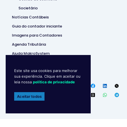
Societário
Notícias Contábeis
Guia do contador iniciante
Imagens para Contadores
Agenda Tributária
Ajuda MakroSystem
Este site usa cookies para melhorar
Makro System • Sistema
sua experiência. Clique em aceitar ou
Contábill | (37) 3229-5850 |
leia nossa
política de privacidade
Política de privacidade
Endereço
:
R. Ipanema, 180 –
Aceitar todos
Ipiranga, Divinópolis – MG,
35502-043