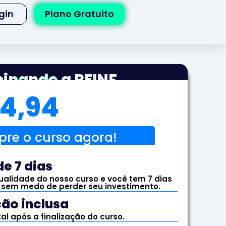
gin
Plano Gratuito
inando a REINF​
Curso Makro
14,94
re o curso agora!
e 7 dias​
alidade do nosso curso e você tem 7 dias
 sem medo de perder seu investimento.​
ão inclusa​
tal após a finalização do curso.​