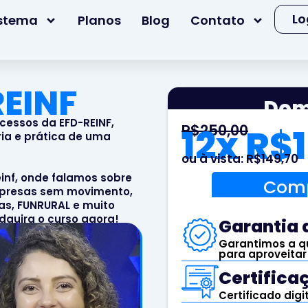
Lo
stema
Planos
Blog
Contato
EINF​
Dom
cessos da EFD-REINF,
R$250,00
12x R$
ria e prática de uma
ou à vista: R$149,70
inf, onde falamos sobre
Comp
mpresas sem movimento,
tas, FUNRURAL e muito
dquira o curso agora!
Garantia d
Garantimos a qu
para aproveitar
Certificaç
Certificado digi