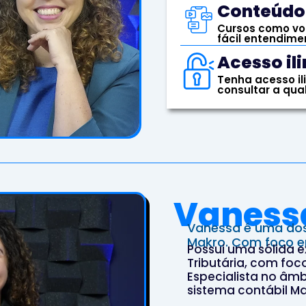
Conteúdo 
Cursos como vo
fácil entendimen
Acesso ili
Tenha acesso i
consultar a qu
Vanessa
Vanessa é uma dos
Makro. Com foco e
Possui uma sólida e
Tributária, com fo
Especialista no âmb
sistema contábil Ma