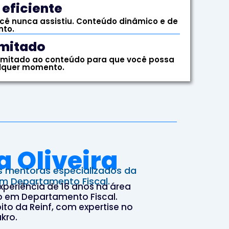
eficiente​
cê nunca assistiu. Conteúdo dinâmico e de
to.​
mitado​
limitado ao conteúdo para que você possa
alquer momento.
 Oliveira
 mentoras especializados da
m Departamento Fiscal.
xperiência de 16 anos na área
co em Departamento Fiscal.
ito da Reinf, com expertise no
kro.