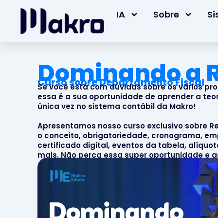
IA
Sobre
Si
Dominando a R
Curso sobre Departamento Fiscal
Se você está com dúvidas sobre os vários pro
essa é a sua oportunidade de aprender a teo
única vez no sistema contábil da Makro!
Apresentamos nosso curso exclusivo sobre Re
o conceito, obrigatoriedade, cronograma, e
certificado digital, eventos da tabela, alíquo
mais. Não perca essa super oportunidade e a