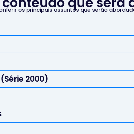
o conteúdo que será
conferir os principais assuntos que serão abordad
 (Série 2000)
s