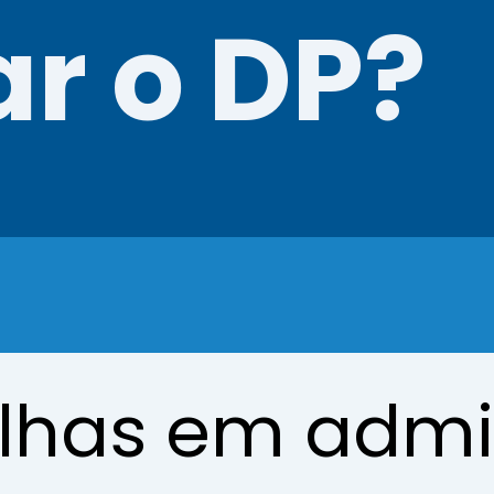
ar o DP?
alhas em admi