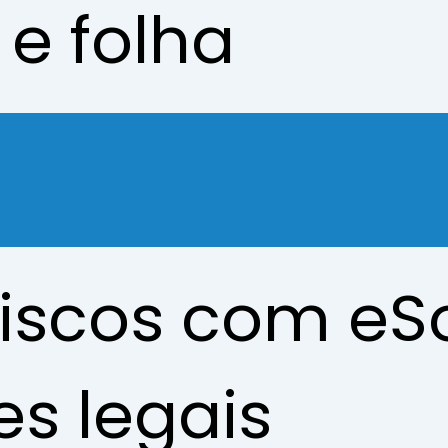
 e folha
iscos com eSo
s legais