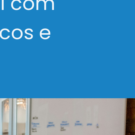
l com
cos e