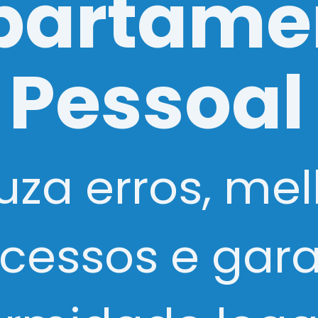
partame
Pessoal
uza erros, me
cessos e gar