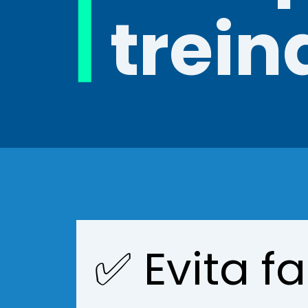
trein
✅ Evita f