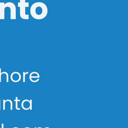
nto
lhore
anta