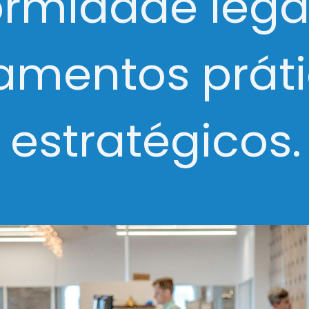
ormidade lega
namentos práti
estratégicos.