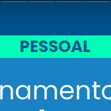
PESSOAL
inament