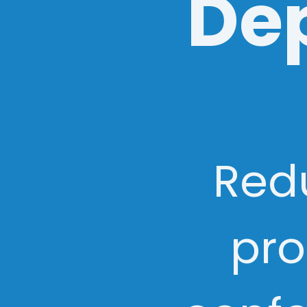
De
Red
pro