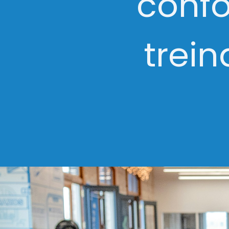
conf
trei