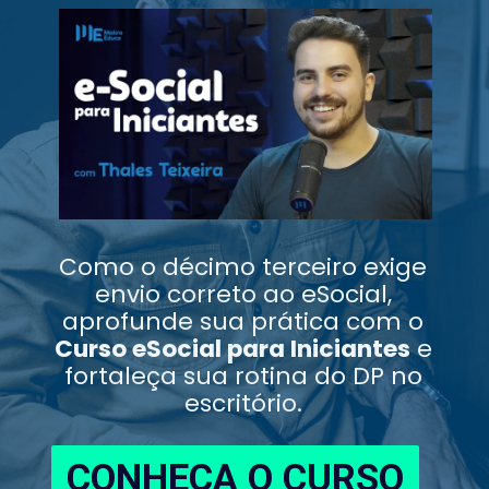
Como o décimo terceiro exige
envio correto ao eSocial,
aprofunde sua prática com o
Curso eSocial para Iniciantes
e
fortaleça sua rotina do DP no
escritório.
CONHEÇA O CURSO
CONHEÇA O CURSO