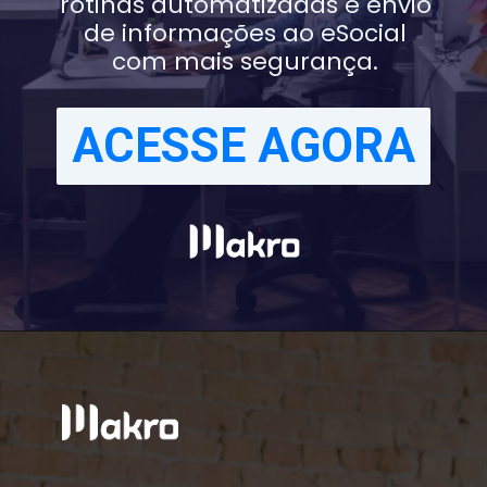
rotinas automatizadas e envio
de informações ao eSocial
com mais segurança.
ACESSE AGORA
ACESSE AGORA