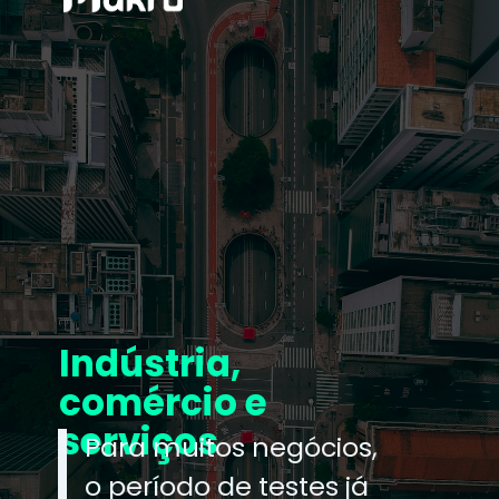
Indústria,
comércio e
serviços
Para muitos negócios,
o período de testes já