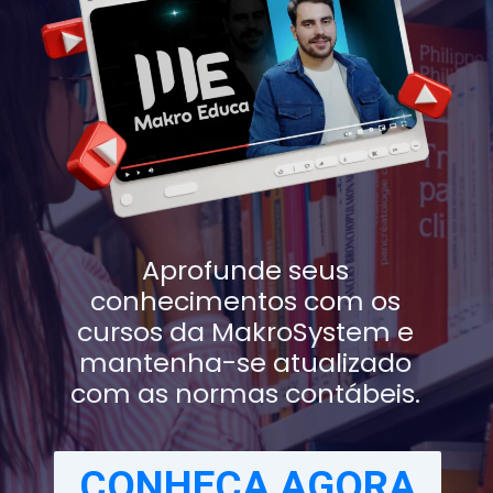
Aprofunde seus
conhecimentos com os
cursos da MakroSystem e
mantenha-se atualizado
com as normas contábeis.
CONHEÇA AGORA
CONHEÇA AGORA