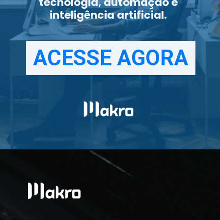
tecnologia, automação e
inteligência artificial.
ACESSE AGORA
ACESSE AGORA