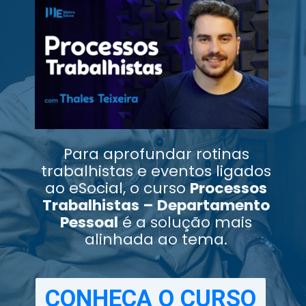
Para aprofundar rotinas
trabalhistas e eventos ligados
ao eSocial, o curso
Processos
Trabalhistas – Departamento
Pessoal
é a solução mais
alinhada ao tema.
CONHEÇA O CURSO
CONHEÇA O CURSO