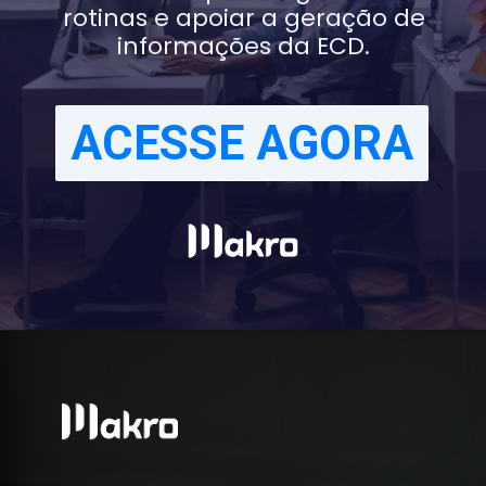
rotinas e apoiar a geração de
informações da ECD.
ACESSE AGORA
ACESSE AGORA