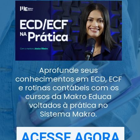
Aprofunde seus
conhecimentos em ECD, ECF
e rotinas contábeis com os
cursos da Makro Educa
voltados à prática no
Sistema Makro.
ACESSE AGORA
ACESSE AGORA