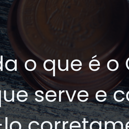
a o que é o 
que serve e 
á-lo correta