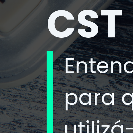
CST
Entend
para 
utiliz