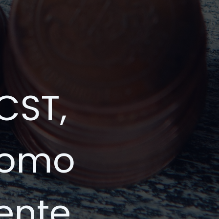
CST,
como
mente