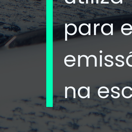
para e
emiss
na esc