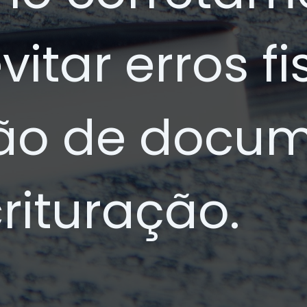
vitar erros f
ão de docum
rituração.