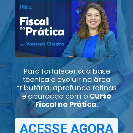
Para fortalecer sua base
técnica e evoluir na área
tributária, aprofunde rotinas
e apuração com o
Curso
Fiscal na Prática
.
ACESSE AGORA
ACESSE AGORA