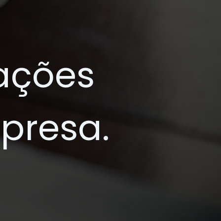
gações
mpresa.