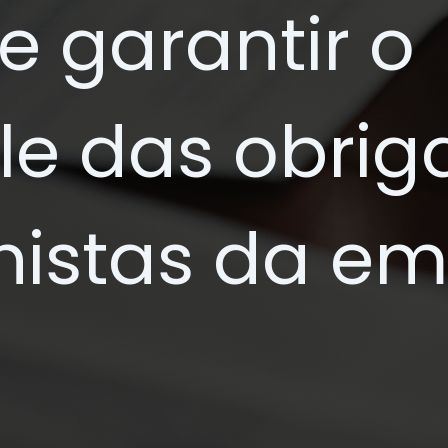
 e garantir o
le das obri
histas da e