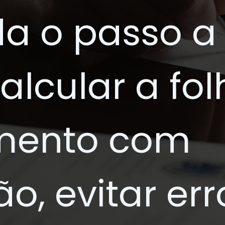
a o passo a
alcular a fo
mento com
ão, evitar err