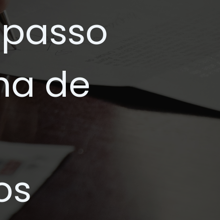
 passo
lha de
os