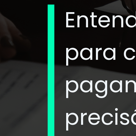
Entend
para c
paga
precis