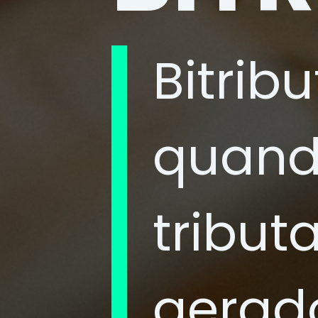
Bitrib
quand
tribu
gerad