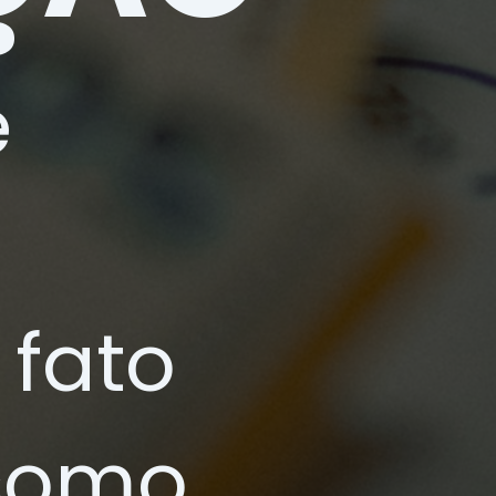
e
fato
 como