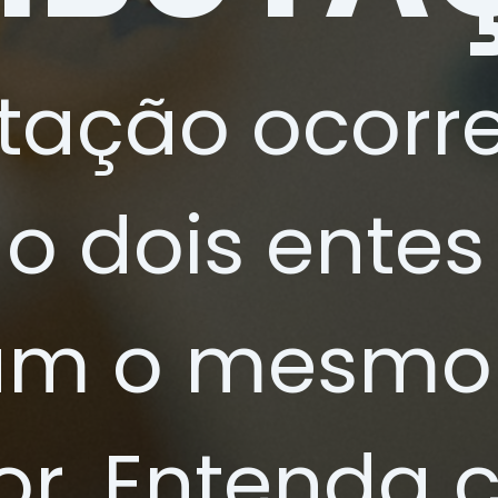
utação ocorr
o dois entes
tam o mesmo 
or. Entenda