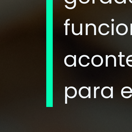
funci
acont
para 