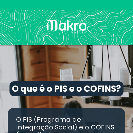
O que é o PIS e o COFINS?
O que é o PIS e o COFINS?
O PIS (Programa de
Integração Social) e o COFINS